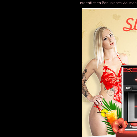
ordentlichen Bonus noch viel mehr 