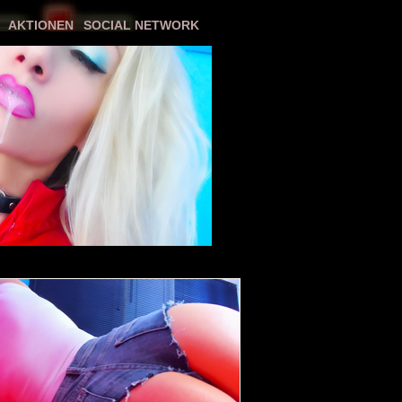
AKTIONEN
SOCIAL NETWORK