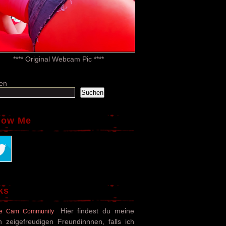
**** Original Webcam Pic ****
en
Suchen
low Me
ks
Hier findest du meine
e Cam Community
n zeigefreudigen Freundinnnen, falls ich