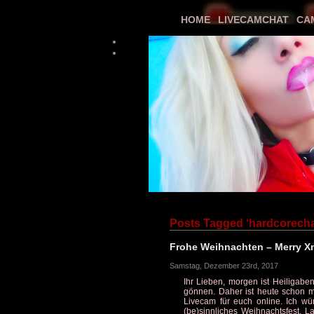
HOME
LIVECAMCHAT
CA
Posts Tagged ‘hardcorecha
Frohe Weihnachten – Merry X
Samstag, Dezember 23rd, 2017
Ihr Lieben, morgen ist Heiligabe
gönnen. Daher ist heute schon me
Livecam für euch online. Ich w
(be)sinnliches Weihnachtsfest. 