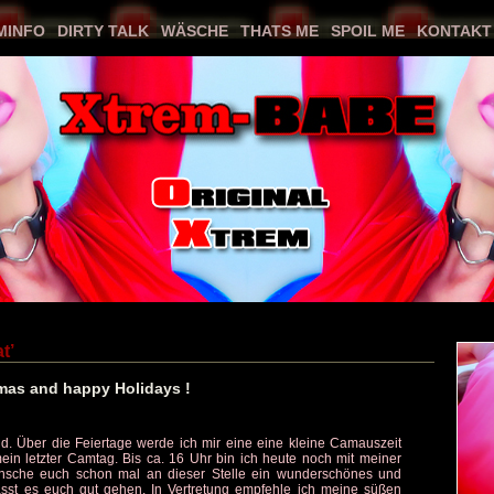
MINFO
DIRTY TALK
WÄSCHE
THATS ME
SPOIL ME
KONTAKT
Previous
Next
t’
mas and happy Holidays !
nd. Über die Feiertage werde ich mir eine eine kleine Camauszeit
in letzter Camtag. Bis ca. 16 Uhr bin ich heute noch mit meiner
ünsche euch schon mal an dieser Stelle ein wunderschönes und
Lasst es euch gut gehen. In Vertretung empfehle ich meine süßen