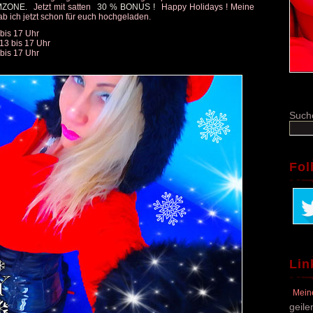
MZONE.
Jetzt mit satten
30 % BONUS !
Happy Holidays ! Meine
b ich jetzt schon für euch hochgeladen.
bis 17 Uhr
13 bis 17 Uhr
bis 17 Uhr
Such
Fol
Lin
Mein
geile