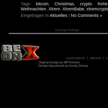
Tags:
bitcoin
,
Christmas
,
crypto
,
froh
Weihnachten
,
Xtrem
,
XtremBabe
,
xtremcryp
Eingetragen in
Aktuelles
|
No Comments »
Vorherige Einträge
social network
aktionen
k
Original Design by WPThemerz
Design Adjustments by Annika Deluxe