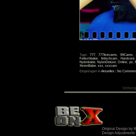
Tags:
777
,
777livecams
,
99Cams
,
Fetischbabe
,
fetischcam
,
Hardcore
Nylonbabe
,
NylonDeluxe
,
Online
,
px
,
XtremBabe
,
xxx
,
xxxcam
Eingetragen in
Aktuelles
|
No Comment
Vorheri
Original Design by
Design Adjustments 