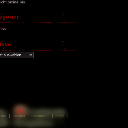
icht online bin.
egorien
lles
hive
ve
y talk
caminfo
livecamchat
home