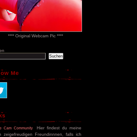
**** Original Webcam Pic ****
en
Suchen
low Me
ks
Hier findest du meine
e Cam Community
n zeigefreudigen Freundinnnen, falls ich