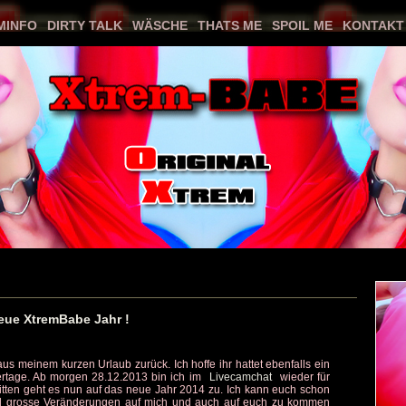
MINFO
DIRTY TALK
WÄSCHE
THATS ME
SPOIL ME
KONTAKT
Previous
Next
neue XtremBabe Jahr !
aus meinem kurzen Urlaub zurück. Ich hoffe ihr hattet ebenfalls ein
rtage. Ab morgen 28.12.2013 bin ich im
Livecamchat
wieder für
ritten geht es nun auf das neue Jahr 2014 zu. Ich kann euch schon
d grosse Veränderungen auf mich und auch auf euch zu kommen