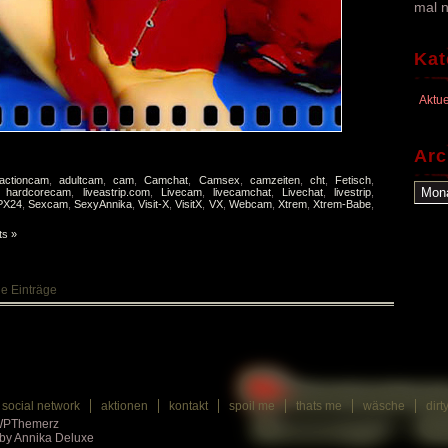
mal n
Kat
Aktue
Arc
actioncam
,
adultcam
,
cam
,
Camchat
,
Camsex
,
camzeiten
,
cht
,
Fetisch
,
Archi
,
hardcorecam
,
liveastrip.com
,
Livecam
,
livecamchat
,
Livechat
,
livestrip
,
PX24
,
Sexcam
,
SexyAnnika
,
Visit-X
,
VisitX
,
VX
,
Webcam
,
Xtrem
,
Xtrem-Babe
,
s »
ge Einträge
social network
aktionen
kontakt
spoil me
thats me
wäsche
dirt
 WPThemerz
by Annika Deluxe