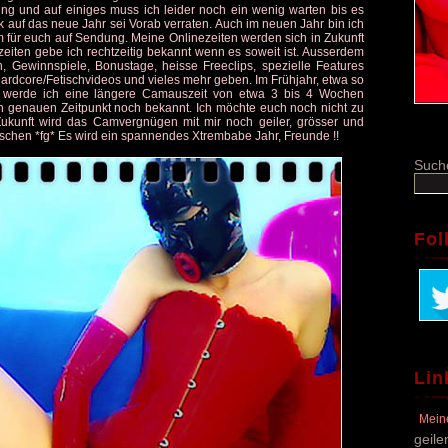
ung und auf einiges muss ich leider noch ein wenig warten bis es
ick auf das neue Jahr sei Vorab verraten. Auch im neuen Jahr bin ich
m für euch auf Sendung. Meine Onlinezeiten werden sich in Zukunft
iten gebe ich rechtzeitig bekannt wenn es soweit ist. Ausserdem
en, Gewinnspiele, Bonustage, heisse Freeclips, spezielle Features
rdcore/Fetischvideos und vieles mehr geben. Im Frühjahr, etwa so
werde ich eine längere Camauszeit von etwa 3 bis 4 Wochen
n genauen Zeitpunkt noch bekannt. Ich möchte euch noch nicht zu
 Zukunft wird das Camvergnügen mit mir noch geiler, grösser und
schen *fg* Es wird ein spannendes Xtrembabe Jahr, Freunde !!
Such
Fol
Lin
Mein
geile