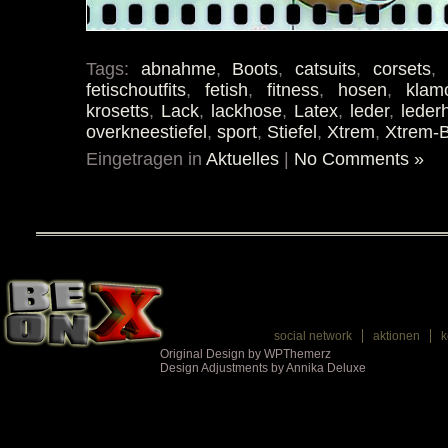
Tags:
abnahme
,
Boots
,
catsuits
,
corsets
,
fetischoutfits
,
fetish
,
fitness
,
hosen
,
klam
krosetts
,
Lack
,
lackhose
,
Latex
,
leder
,
leder
overkneestiefel
,
sport
,
Stiefel
,
Xtrem
,
Xtrem-
Eingetragen in
Aktuelles
|
No Comments »
social network
aktionen
k
Original Design by WPThemerz
Design Adjustments by Annika Deluxe