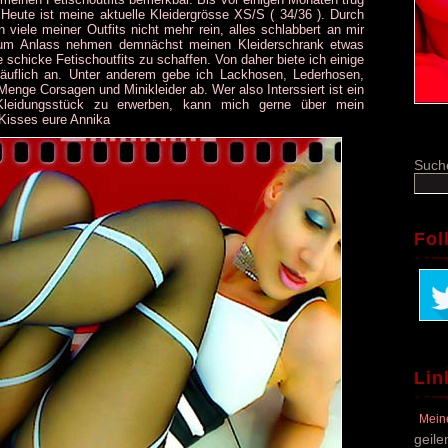
 Heute ist meine aktuelle Kleidergrösse XS/S ( 34/36 ). Durch
 viele meiner Outfits nicht mehr rein, alles schlabbert an mir
zum Anlass nehmen demnächst meinen Kleiderschrank etwas
 schicke Fetischoutfits zu schaffen. Von daher biete ich einige
käuflich an. Unter anderem gebe ich Lackhosen, Lederhosen,
Menge Corsagen und Minikleider ab. Wer also Interssiert ist ein
Kleidungsstück zu erwerben, kann mich gerne über mein
Kisses eure Annika
Such
Fol
Lin
Mein
geile