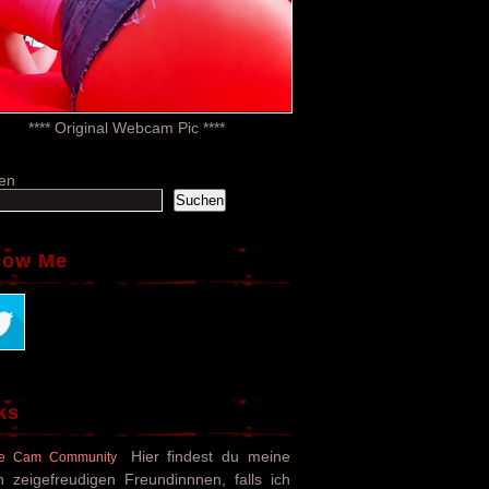
**** Original Webcam Pic ****
en
Suchen
low Me
ks
Hier findest du meine
e Cam Community
n zeigefreudigen Freundinnnen, falls ich