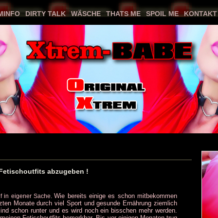
MINFO
DIRTY TALK
WÄSCHE
THATS ME
SPOIL ME
KONTAKT
Previous
Next
Fetischoutfits abzugeben !
Wie bereits einige es schon mitbekommen
uf in eigener Sache.
tzten Monate durch viel Sport und gesunde Ernährung ziemlich
sind schon runter und es wird noch ein bisschen mehr werden.
meinen Fetischoutfits bemerkbar. Bis vor einigen Monaten trug