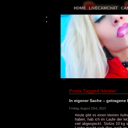
HOME
LIVECAMCHAT
CA
Posts Tagged ‘kleider’
In eigener Sache – getragene 
Freitag, August 23rd, 2013
Heute gibt es einen kleinen Aufr
haben, hab ich im Laufe der le
viel abgespeckt. Stolze 10 kg 
Leider macht sich dies auch an 